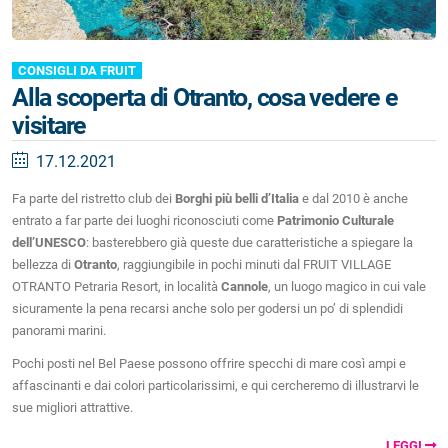
CONSIGLI DA FRUIT
Alla scoperta di Otranto, cosa vedere e
visitare
17.12.2021
Fa parte del ristretto club dei
Borghi più belli d’Italia
e dal 2010 è anche
entrato a far parte dei luoghi riconosciuti come
Patrimonio Culturale
dell’UNESCO
: basterebbero già queste due caratteristiche a spiegare la
bellezza di
Otranto
, raggiungibile in pochi minuti dal FRUIT VILLAGE
OTRANTO Petraria Resort, in località
Cannole
, un luogo magico in cui vale
sicuramente la pena recarsi anche solo per godersi un po’ di splendidi
panorami marini.
Pochi posti nel Bel Paese possono offrire specchi di mare così ampi e
affascinanti e dai colori particolarissimi, e qui cercheremo di illustrarvi le
sue migliori attrattive.
LEGGI