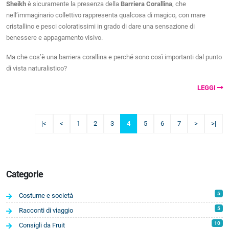
Sheikh
è sicuramente la presenza della
Barriera Corallina
, che
nell’immaginario collettivo rappresenta qualcosa di magico, con mare
cristallino e pesci coloratissimi in grado di dare una sensazione di
benessere e appagamento visivo.
Ma che cos’è una barriera corallina e perché sono così importanti dal punto
di vista naturalistico?
LEGGI
|<
<
1
2
3
4
5
6
7
>
>|
Categorie
5
Costume e società
5
Racconti di viaggio
10
Consigli da Fruit