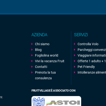
AZIENDA
SERVIZI
Chi siamo
Controlla Volo
Blog
Parcheggi convenz
Fogliolina world
Viaggiare informati
Vivi la vacanza Fruit
Offerte 1 adulto +
Contatti
Pet Friendly
Prenota la tua
Intolleranze alimen
consulenza
FRUITVILLAGE È ASSOCIATO CON
/R