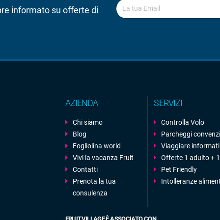
pre informato su offerte di
AZIENDA
SERVIZI
Chi siamo
Controlla Volo
Blog
Parcheggi convenz
Fogliolina world
Viaggiare informati
Vivi la vacanza Fruit
Offerte 1 adulto +
Contatti
Pet Friendly
Prenota la tua
Intolleranze alimen
consulenza
FRUITVILLAGE È ASSOCIATO CON