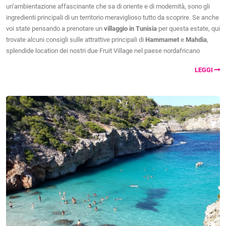
un’ambientazione affascinante che sa di oriente e di modernità, sono gli
ingredienti principali di un territorio meraviglioso tutto da scoprire. Se anche
voi state pensando a prenotare un
villaggio in Tunisia
per questa estate, qui
trovate alcuni consigli sulle attrattive principali di
Hammamet
e
Mahdia
,
splendide location dei nostri due Fruit Village nel paese nordafricano
LEGGI