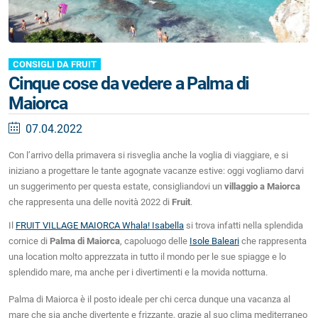
CONSIGLI DA FRUIT
Cinque cose da vedere a Palma di
Maiorca
07.04.2022
Con l’arrivo della primavera si risveglia anche la voglia di viaggiare, e si
iniziano a progettare le tante agognate vacanze estive: oggi vogliamo darvi
un suggerimento per questa estate, consigliandovi un
villaggio a Maiorca
che rappresenta una delle novità 2022 di
Fruit
.
Il
FRUIT VILLAGE MAIORCA Whala! Isabella
si trova infatti nella splendida
cornice di
Palma di Maiorca
, capoluogo delle
Isole Baleari
che rappresenta
una location molto apprezzata in tutto il mondo per le sue spiagge e lo
splendido mare, ma anche per i divertimenti e la movida notturna.
Palma di Maiorca è il posto ideale per chi cerca dunque una vacanza al
mare che sia anche divertente e frizzante, grazie al suo clima mediterraneo