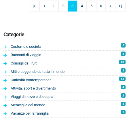
|<
<
1
2
3
4
5
6
>
>|
Categorie
5
Costume e società
5
Racconti di viaggio
10
Consigli da Fruit
2
Miti e Leggende da tutto il mondo
13
Curiosità contemporanee
4
Attività, sport e divertimento
2
Viaggi di nozze e di coppia
4
Meraviglie del mondo
1
Vacanze per la famiglia