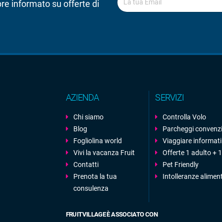
pre informato su offerte di
AZIENDA
SERVIZI
Chi siamo
Controlla Volo
Blog
Parcheggi convenz
Fogliolina world
Viaggiare informati
Vivi la vacanza Fruit
Offerte 1 adulto +
Contatti
Pet Friendly
Prenota la tua
Intolleranze alimen
consulenza
FRUITVILLAGE È ASSOCIATO CON