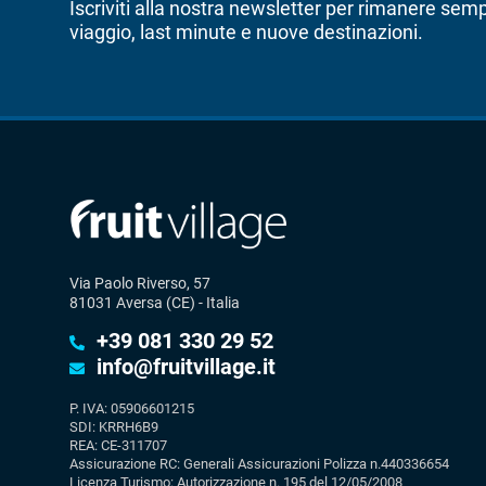
Iscriviti alla nostra newsletter per rimanere sem
viaggio, last minute e nuove destinazioni.
Via Paolo Riverso, 57
81031 Aversa (CE) - Italia
+39 081 330 29 52
info@fruitvillage.it
P. IVA: 05906601215
SDI: KRRH6B9
REA: CE-311707
Assicurazione RC: Generali Assicurazioni Polizza n.440336654
Licenza Turismo: Autorizzazione n. 195 del 12/05/2008