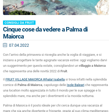
CONSIGLI DA FRUIT
Cinque cose da vedere a Palma di
Maiorca
07.04.2022
Con l’arrivo della primavera si risveglia anche la voglia di viaggiare, e si
iniziano a progettare le tante agognate vacanze estive: oggi vogliamo darvi
un suggerimento per questa estate, consigliandovi un
villaggio a Maiorca
che rappresenta una delle novità 2022 di
Fruit
.
Il
FRUIT VILLAGE MAIORCA Whala! Isabella
si trova infatti nella splendida
cornice di
Palma di Maiorca
, capoluogo delle
Isole Baleari
che rappresenta
una location molto apprezzata in tutto il mondo per le sue spiagge e lo
splendido mare, ma anche per i divertimenti e la movida notturna.
Palma di Maiorca è il posto ideale per chi cerca dunque una vacanza al
mare che sia anche divertente e frizzante, grazie al suo clima mediterraneo