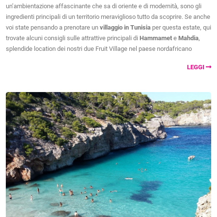
un’ambientazione affascinante che sa di oriente e di modernità, sono gli
ingredienti principali di un territorio meraviglioso tutto da scoprire. Se anche
voi state pensando a prenotare un
villaggio in Tunisia
per questa estate, qui
trovate alcuni consigli sulle attrattive principali di
Hammamet
e
Mahdia
,
splendide location dei nostri due Fruit Village nel paese nordafricano
LEGGI