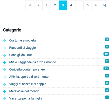
|<
<
1
2
3
4
5
6
>
>|
Categorie
5
Costume e società
5
Racconti di viaggio
10
Consigli da Fruit
2
Miti e Leggende da tutto il mondo
13
Curiosità contemporanee
4
Attività, sport e divertimento
2
Viaggi di nozze e di coppia
4
Meraviglie del mondo
1
Vacanze per la famiglia