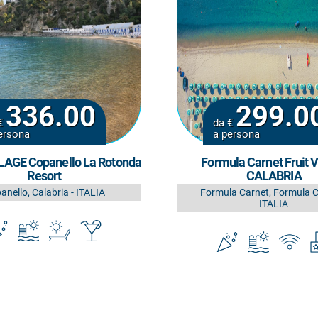
336.00
299.0
€
da €
ersona
a persona
LAGE Copanello La Rotonda
Formula Carnet Fruit V
Resort
CALABRIA
anello, Calabria - ITALIA
Formula Carnet, Formula C
ITALIA