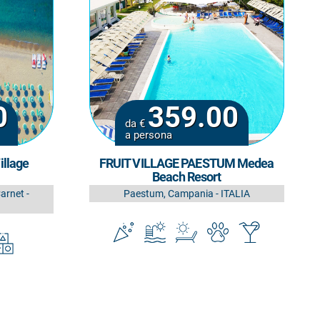
0
359.00
da €
a persona
illage
FRUIT VILLAGE PAESTUM Medea
Beach Resort
arnet -
Paestum, Campania - ITALIA