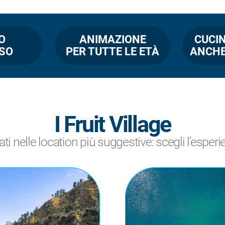
O
ANIMAZIONE
CUCIN
SSO
PER TUTTE LE ETÀ
ANCHE
I Fruit Village
ati nelle location più suggestive: scegli l’esperi