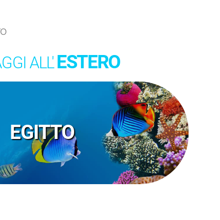
ro
ESTERO
GGI ALL'
EGITTO