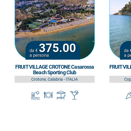
375.00
da €
da 
a persona
a p
FRUIT VILLAGE CROTONE Casarossa
FRUIT VIL
Beach Sporting Club
Crotone, Calabria - ITALIA
Cop