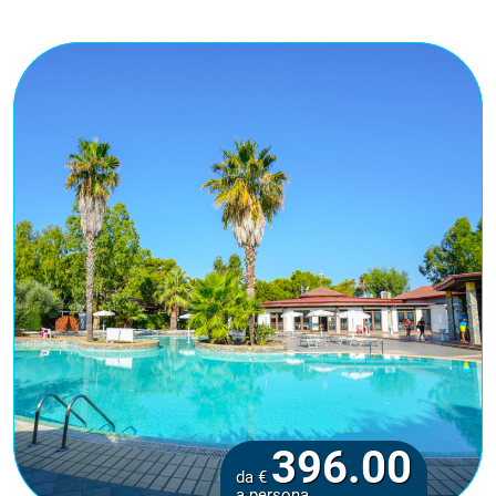
396.00
da €
a persona