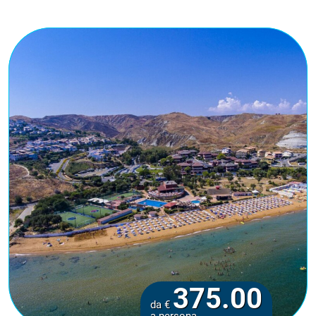
375.00
da €
a persona