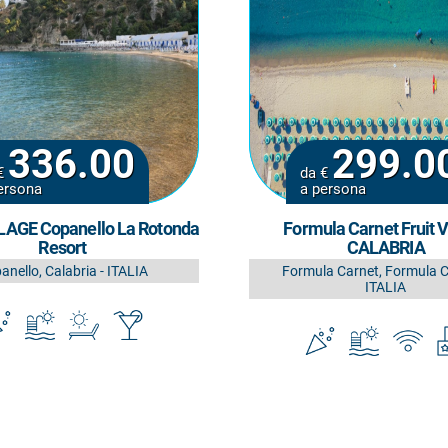
336.00
299.0
€
da €
ersona
a persona
LAGE Copanello La Rotonda
Formula Carnet Fruit V
Resort
CALABRIA
anello, Calabria - ITALIA
Formula Carnet, Formula C
ITALIA