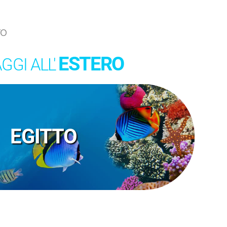
ro
ESTERO
GGI ALL'
EGITTO