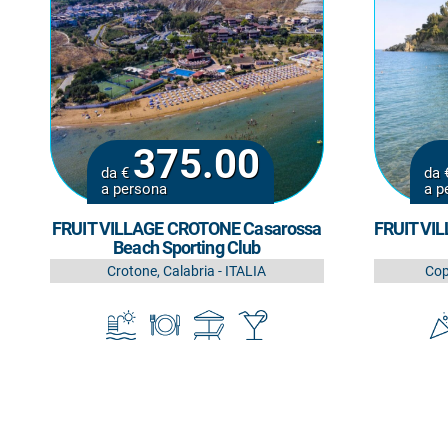
375.00
da €
da 
a persona
a p
FRUIT VILLAGE CROTONE Casarossa
FRUIT VIL
Beach Sporting Club
Crotone, Calabria - ITALIA
Cop