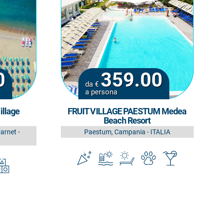
0
359.00
da €
a persona
illage
FRUIT VILLAGE PAESTUM Medea
Beach Resort
arnet -
Paestum, Campania - ITALIA