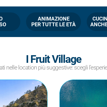
O
ANIMAZIONE
CUCIN
SSO
PER TUTTE LE ETÀ
ANCHE
I Fruit Village
ati nelle location più suggestive: scegli l’esperi