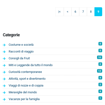
|<
<
6
7
8
9
Categorie
5
Costume e società
5
Racconti di viaggio
10
Consigli da Fruit
2
Miti e Leggende da tutto il mondo
13
Curiosità contemporanee
4
Attività, sport e divertimento
2
Viaggi di nozze e di coppia
4
Meraviglie del mondo
1
Vacanze per la famiglia