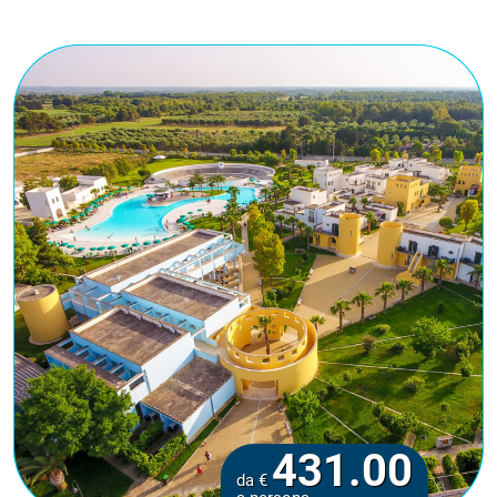
431.00
da €