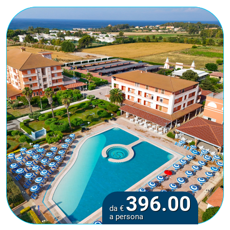
396.00
da €
a persona