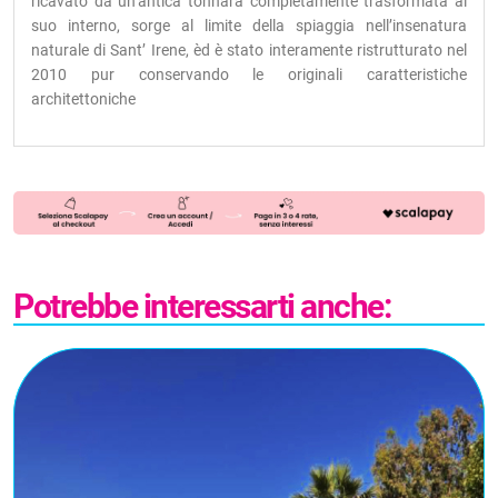
ricavato da un’antica tonnara completamente trasformata al
suo interno, sorge al limite della spiaggia nell’insenatura
naturale di Sant’ Irene, èd è stato interamente ristrutturato nel
2010 pur conservando le originali caratteristiche
architettoniche
Potrebbe interessarti anche: