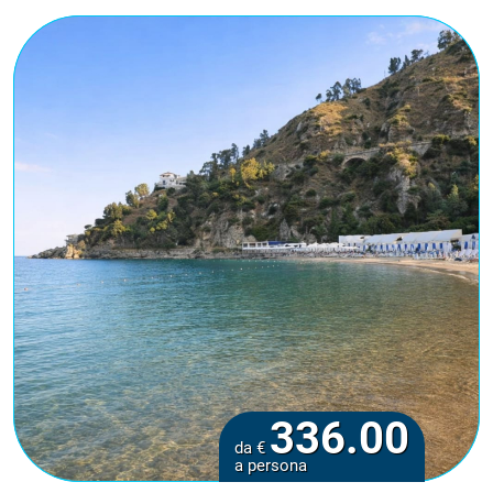
336.00
da €
a persona