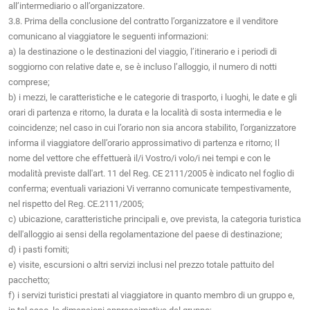
all’intermediario o all’organizzatore.
3.8. Prima della conclusione del contratto l’organizzatore e il venditore
comunicano al viaggiatore le seguenti informazioni:
a) la destinazione o le destinazioni del viaggio, l’itinerario e i periodi di
soggiorno con relative date e, se è incluso l’alloggio, il numero di notti
comprese;
b) i mezzi, le caratteristiche e le categorie di trasporto, i luoghi, le date e gli
orari di partenza e ritorno, la durata e la località di sosta intermedia e le
coincidenze; nel caso in cui l’orario non sia ancora stabilito, l’organizzatore
informa il viaggiatore dell’orario approssimativo di partenza e ritorno; Il
nome del vettore che effettuerà il/i Vostro/i volo/i nei tempi e con le
modalità previste dall'art. 11 del Reg. CE 2111/2005 è indicato nel foglio di
conferma; eventuali variazioni Vi verranno comunicate tempestivamente,
nel rispetto del Reg. CE.2111/2005;
c) ubicazione, caratteristiche principali e, ove prevista, la categoria turistica
dell'alloggio ai sensi della regolamentazione del paese di destinazione;
d) i pasti fomiti;
e) visite, escursioni o altri servizi inclusi nel prezzo totale pattuito del
pacchetto;
f) i servizi turistici prestati al viaggiatore in quanto membro di un gruppo e,