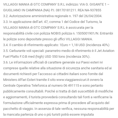
VILLAGGI MANIA di GTC COMPANY S.R.L indirizzo: VIA G. GIGANTE 1 –
GIUGLIANO IN CAMPANIA (NA) P.I. 08170181211. REA NA-937855
3.2. Autorizzazione amministrativa regionale n. 197 del 26/04/2004.
3.3. In applicazione dell’art. 47, comma 1 del Codice del Turismo, la
VILLAGGI MANIA di GTC COMPANY S.R.L è assicurata per la
responsabilità civile con polizza NOBIS polizza n. 1505001901/N. Entrambi
le polizze sono depositate presso gli uffici VILLAGGI MANIA.
3.4. Il cambio di riferimento applicato: 1Euro = 1,18 USD (incidenza 40%)
3.5. Carburante voli speciali: parametro medio di riferimento è il Jet Aviation
Fuel Platts F.O.B med (high) USD 550 tons (incidenza 30%).
3.6. Le informazioni ufficiali di carattere generale sui Paesi esteri ivi
comprese quelle relative alla situazione di sicurezza anche sanitaria ed ai
documenti richiesti per l’accesso ai cittadini italiani sono fornite dal
Ministero Affari Esteri tramite il sito www.viaggiaresicuri.it ovvero la
Centrale Operativa Telefonica al numero 06 491115 e sono pertanto
pubblicamente consultabili. Poiché si tratta di dati suscettibili di modifiche
e aggiornamenti, il turista provvederà consultando tali fonti a verificarne la
formulazione ufficialmente espressa prima di procedere all’acquisto del
pacchetto di viaggio. In assenza di tale verifica, nessuna responsabilità per
la mancata partenza di uno o più turisti potrà essere imputata