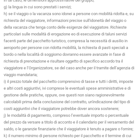
in tal caso, le dimensioni approssimative del gruppo;
g) la lingua in cui sono prestati i servizi;
h) se il viaggio o la vacanza sono idonei a persone con mobilità ridotta e, su
richiesta del viaggiatore, informazioni precise sull'idoneità del viaggio o
della vacanza che tenga conto delle esigenze del viaggiatore. Richieste
particolari sulle modalità di erogazione eo di esecuzione di taluni servizi
facenti parte del pacchetto turistico, compresa la necessità di ausilio in
aeroporto per persone con ridotta mobilità, la richiesta di pasti speciali a
bordo o nella località di soggiorno dovranno essere avanzate in fase di
richiesta di prenotazione e risultare oggetto di specifico accordo tra il
viaggiatore e l’Organizzatore, se del caso anche per il tramite dell’agenzia di
viaggio mandataria;
i) il prezzo totale del pacchetto comprensivo di tasse e tutti i diritti, imposte
e altri costi aggiuntivi, ivi comprese le eventuali spese amministrative e di
gestione delle pratiche, oppure, ove questi non siano ragionevolmente
calcolabili prima della conclusione del contratto, un'indicazione del tipo di
costi aggiuntivi che il viaggiatore potrebbe dover ancora sostenere;
j) le modalità di pagamento, compreso l’eventuale importo o percentuale
del prezzo da versare a titolo di acconto e il calendario per il versamento del
saldo, o le garanzie finanziarie che il viaggiatore è tenuto a pagare o fornire;
k) il numero minimo di persone richiesto per il pacchetto e il termine di cui