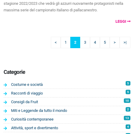
stagione 2022/2023 che vedrà gli azzurri nuovamente protagonisti nella
massima serie del campionato italiano di pallacanestro.
LEGGI
<
1
2
3
4
5
>
>|
Categorie
5
Costume e società
5
Racconti di viaggio
10
Consigli da Fruit
2
Miti e Leggende da tutto il mondo
13
Curiosità contemporanee
4
Attività, sport e divertimento