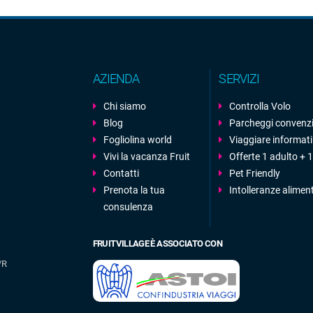
AZIENDA
SERVIZI
Chi siamo
Controlla Volo
Blog
Parcheggi convenz
Fogliolina world
Viaggiare informati
Vivi la vacanza Fruit
Offerte 1 adulto +
Contatti
Pet Friendly
Prenota la tua
Intolleranze alimen
consulenza
FRUITVILLAGE È ASSOCIATO CON
/R