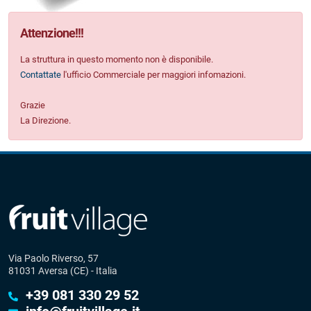
Attenzione
!!!
La struttura in questo momento non è disponibile.
Contattate
l'ufficio Commerciale per maggiori infomazioni.
Grazie
La Direzione.
Via Paolo Riverso, 57
81031 Aversa (CE) - Italia
+39 081 330 29 52