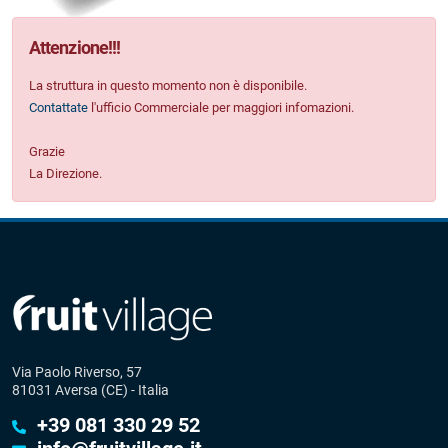
Attenzione
!!!
La struttura in questo momento non è disponibile.
Contattate
l'ufficio Commerciale per maggiori infomazioni.
Grazie
La Direzione.
Via Paolo Riverso, 57
81031 Aversa (CE) - Italia
+39 081 330 29 52