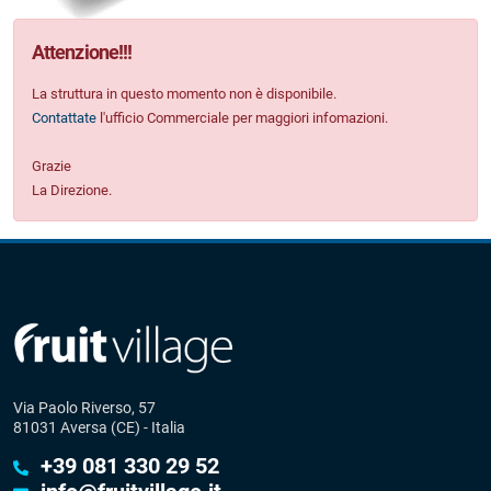
Attenzione
!!!
La struttura in questo momento non è disponibile.
Contattate
l'ufficio Commerciale per maggiori infomazioni.
Grazie
La Direzione.
Via Paolo Riverso, 57
81031 Aversa (CE) - Italia
+39 081 330 29 52